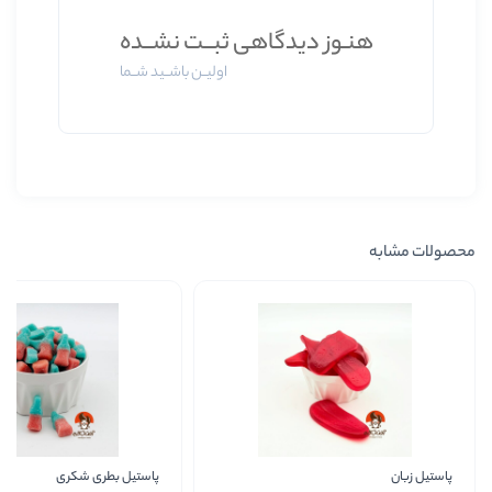
 دیدگاهی ثبــت نشــده
اولیــن باشــید شــما
پاستیل بطری شکری
کیتاری