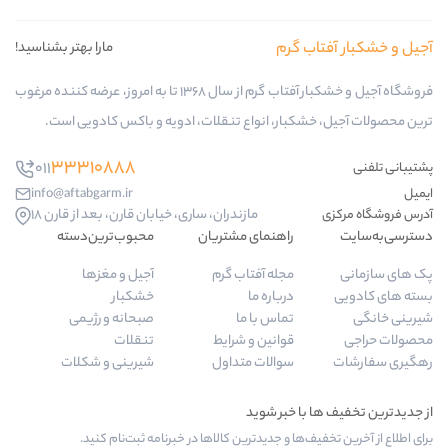
گرم
مارا بهتر بشناسید!
فروشگاه آجیل و خشکبار آفتاب گرم از سال 1368 تا به امروز، عرضه کننده مرغوب
بار، انواع تنقلات، ادویه و باکس کادویی است.
33310888
011
info@aftabgarm.ir
مازندران، ساری، خیابان قارن، بعد از قارن 18
راهنمای مشتریان
محبوب‌ترین‌دسته‌
مجله آفتاب گرم
آجیل و مغزها
درباره ما
خشکبار
تماس با ما
صبحانه و رژیمی
قوانین و شرایط
تنقلات
سوالات متداول
شیرینی و شکلات
ا و جدیدترین کالاها در خبرنامه ثبت‌نام کنید.