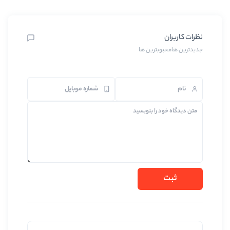
رین ها