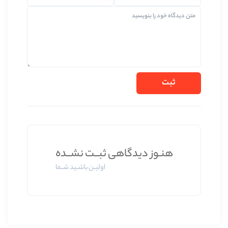
ز دیدگاهی ثبــت نشــده
اولیــن باشــید شــما