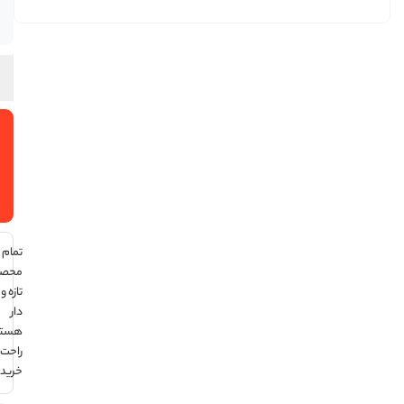
موجود
در انبار
افزودن
به سبد
خرید
تمام
محصولات
تازه و تاریخ
دار
هستند ،
راحت
خرید کن !