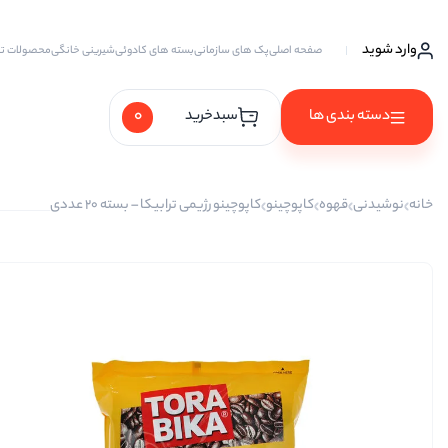
وارد شوید
صفحه اصلی
پک های سازمانی
بسته های کادوئی
شیرینی خانگی
محصولات ت
0
دسته بندی ها
سبدخرید
آجیل ها
خانه
نوشیدنی
قهوه
کاپوچینو
کاپوچینو رژیمی ترابیکا – بسته 20 عددی
آجیل خام
آجیل چهار مغز
آجیل سه مغز
آجیل شیرین
آجیل مخلوط
پسته
پسته احمد آقایی