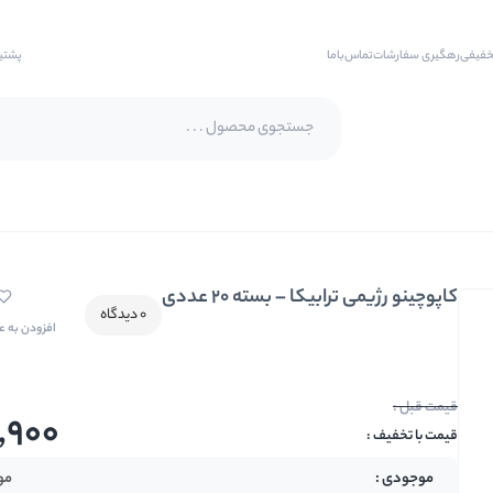
خفیفی
رهگیری سفارشات
تماس‌با‌ما
پشتی
پسته اکبری
پسته فندقی
کاپوچینو رژیمی ترابیکا – بسته 20 عددی
بادام
0 دیدگاه
افزودن به ع
بادام هندی
بادام درختی
بادام زمینی
3,900
بادام زمینی روکش دار
مو