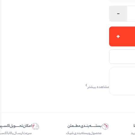
مشاهده بیشتر
ا
بستـــــــه‌بنــدی‌مطـــمئن
امکان‌تحــــــویل‌اکســ
ید
محصول‌و‌بسته‌بندی‌‌شیک
سرعت‌ارســال‌بالابااکسـ