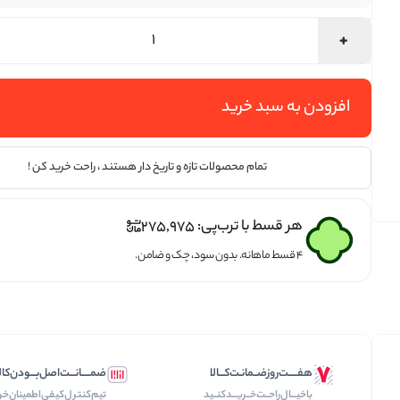
تخمه ها
افزودن به سبد خرید
تمام محصولات تازه و تاریخ دار هستند ، راحت خرید کن !
هر قسط با ترب‌پی:
275,975
۴ قسط ماهانه. بدون سود، چک و ضامن.
هفـــــت‌روز‌ضــمانـت‌کـــالا
ضمـــــانـــت‌اصل‌بـــودن‌کال
با‌خیـــال‌راحــت‌‌‌خــریـــد‌کنــید
تیم‌کنترل‌کیفی‌اطمینان‌خر