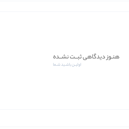
هنـوز دیدگاهی ثبــت نشــده
اولیــن باشــید شــما