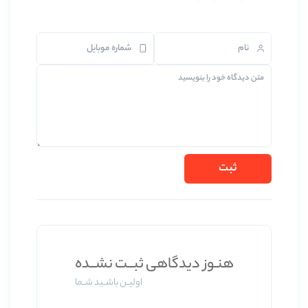
 دیدگاهی ثبــت نشــده
اولیــن باشــید شــما