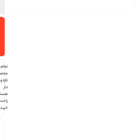
افزودن
به سبد
خرید
تمام
محصولات
تازه و تاریخ
دار
هستند ،
راحت
خرید کن !
هر قسط
با ترب‌پی: