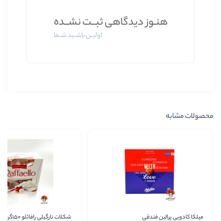
وز دیدگاهی ثبــت نشــده
اولیــن باشــید شــما
فندقی
شکلات نارگیلی رافائلو 150گرمی
شکل