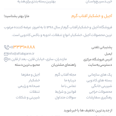
بهترین‌بسته‌بندی‌برای‌هدیه
ب گرم
مارا بهتر بشناسید!
فروشگاه آجیل و خشکبار آفتاب گرم از سال 1368 تا به امروز، عرضه کننده مرغوب
کبار، انواع تنقلات، ادویه و باکس کادویی است.
33310888
011
info@aftabgarm.ir
مازندران، ساری، خیابان قارن، بعد از قارن 18
راهنمای مشتریان
محبوب‌ترین‌دسته‌
مجله آفتاب گرم
آجیل و مغزها
درباره ما
خشکبار
تماس با ما
صبحانه و رژیمی
قوانین و شرایط
تنقلات
سوالات متداول
شیرینی و شکلات