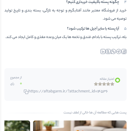
چگونه پسته باکیفیت خریداری کنیم؟
خرید از فروشگاه معتبر مانند آفتابگرم و توجه به تازگی، بسته بندی و تاریخ تولید
توصیه می شود.
آیا پسته با سایر آجیل ها ترکیب شود؟
بله، ترکیب پسته با بادام، فندق و تخمه ها یک میان وعده مغذی و کامل ایجاد می کند.
linkedin
twitter
whatsapp
telegr
fa
0
از مجموع
امتیاز مقاله
0
رای
https://aftabgarm.ir/?attachment_id=14536
پست هایی که مطالعه آن ها خالی از لطف نیست