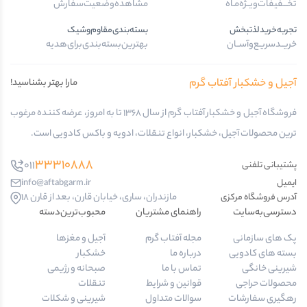
تخـــفیفات‌ویــژه‌مـاه
مشاهده‌وضعیت‌سفارش
تجربه‌خرید‌لذتبخش
بسته‌بندی‌مقاوم‌وشیک
خریــد‌سریـع‌و‌آســان
بهترین‌بسته‌بندی‌برای‌هدیه
آجیل و خشکبار آفتاب گرم
مارا بهتر بشناسید!
فروشگاه آجیل و خشکبار آفتاب گرم از سال 1368 تا به امروز، عرضه کننده مرغوب
ترین محصولات آجیل، خشکبار، انواع تنقلات، ادویه و باکس کادویی است.
33310888
011
پشتیبانی تلفنی
ایمیل
info@aftabgarm.ir
مازندران، ساری، خیابان قارن، بعد از قارن 18
آدرس‌ فروشگاه مرکزی
دسترسی‌به‌سایت
راهنمای مشتریان
محبوب‌ترین‌دسته‌
پک های سازمانی
مجله آفتاب گرم
آجیل و مغزها
بسته های کادویی
درباره ما
خشکبار
شیرینی خانگی
تماس با ما
صبحانه و رژیمی
محصولات حراجی
قوانین و شرایط
تنقلات
رهگیری سفارشات
سوالات متداول
شیرینی و شکلات