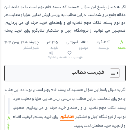
اگر به دنبال پاسخ این سؤال هستید که پسته خام بهتر است یا بو داده، این
مقاله جامع برای شماست. در این مطلب، به بررسی ارزش غذایی، مزایا و معایب هر
دو نوع پسته، نکات مهم تغذیه ای و راهنمای خرید حرفه ای می پردازیم.
همچنین می توانید از فروشگاه آجیل و خشکبار آفتابگرم برای خرید پسته
باکیفیت اقدام کنید و از تجربه خرید مطمئن لذت ببرید.پسته: معرفی، تاریخچه
8
آفتابگرم
مطالب آموزشی
205 نفر
چهارشنبه 29 بهمن 1404
و اهمیت آن در تغذیهپسته یکی از مغزهای محبوب و پرطرفدار جهان است و
دقیقه
نویسنده
موضوع
بازدید
تاریخ انتشار
سابقه مصرف آن به هزاران سال پیش بازمی گردد. در طول تاریخ، این مغز کوچک
افزودن به علاقه مندی
اشتراک
اما پرانرژی نه تنها به عنوان میان وعده، بلکه در تهیه انواع دسرها، شیرینی ها و
حتی غذاهای سنتی ایرانی و بین المللی استفاده شده است. در ایران، پسته یکی
فهرست مطالب
از محبوب […]
اگر به دنبال پاسخ این سؤال هستید که پسته خام بهتر است یا بو داده، این مقاله
جامع برای شماست. در این مطلب، به بررسی ارزش غذایی، مزایا و معایب هر دو نوع
پسته، نکات مهم تغذیه ای و راهنمای خرید حرفه ای می پردازیم. همچنین می
توانید از فروشگاه آجیل و خشکبار
آفتابگرم
8
برای خرید پسته باکیفیت اقدام کنید
دقیقه
و از تجربه خرید مطمئن لذت ببرید.