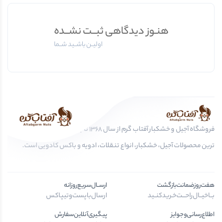
هنـوز دیدگاهی ثبــت نشــده
اولیــن باشــید شــما
فروشگاه آجیل و خشکبار آفتاب گرم از سال 1368 تا به امروز، عرضه کننده مرغوب
ترین محصولات آجیل، خشکبار، انواع تنقلات، ادویه و باکس کادویی است.
هفت‌روز‌ضمانت‌بازگشت
ارســال‌سریع‌روزانه
بــا‌خیــال‌راحـــت‌خـرید‌کنــید
ارسال‌با‌پست‌و‌تیپاکس
اطلاع‌رسانی‌و‌جوایز
پیگیری‌آنلاین‌سفارش