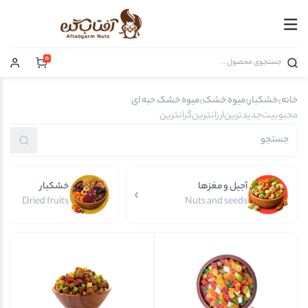
0
خانه
خشکبار
میوه خشک
میوه خشک حبه ای
محبوبیت
جدیدترین
ارزانترین
گرانترین
آجیل و مغزها
خشکبار
Dried fruits
Nuts and seeds