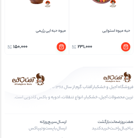
حبه میوه استوایی
میوه حبه ایی رژیمی
150,000
231,000
فروشگاه آجیل و خشکبار آفتاب گرم از سال 1368 تا به امروز، عرضه کننده مرغوب
ترین محصولات آجیل، خشکبار، انواع تنقلات، ادویه و باکس کادویی است.
هفت‌روز‌ضمانت‌بازگشت
ارســال‌سریع‌روزانه
بــا‌خیــال‌راحـــت‌خـرید‌کنــید
ارسال‌با‌پست‌و‌تیپاکس