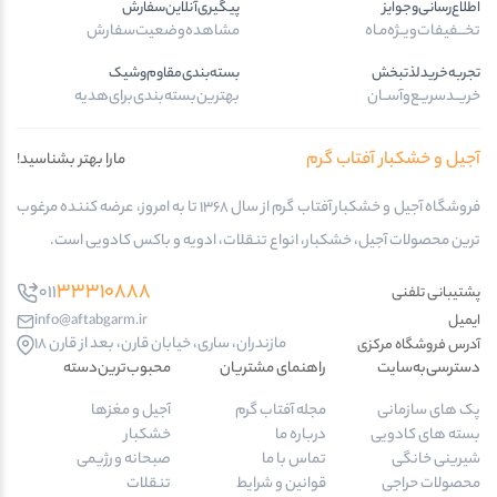
اطلاع‌رسانی‌و‌جوایز
پیگیری‌آنلاین‌سفارش
تخـــفیفات‌ویــژه‌مـاه
مشاهده‌وضعیت‌سفارش
تجربه‌خرید‌لذتبخش
بسته‌بندی‌مقاوم‌وشیک
خریــد‌سریـع‌و‌آســان
بهترین‌بسته‌بندی‌برای‌هدیه
آجیل و خشکبار آفتاب گرم
مارا بهتر بشناسید!
فروشگاه آجیل و خشکبار آفتاب گرم از سال 1368 تا به امروز، عرضه کننده مرغوب
ترین محصولات آجیل، خشکبار، انواع تنقلات، ادویه و باکس کادویی است.
33310888
011
پشتیبانی تلفنی
ایمیل
info@aftabgarm.ir
مازندران، ساری، خیابان قارن، بعد از قارن 18
آدرس‌ فروشگاه مرکزی
دسترسی‌به‌سایت
راهنمای مشتریان
محبوب‌ترین‌دسته‌
پک های سازمانی
مجله آفتاب گرم
آجیل و مغزها
بسته های کادویی
درباره ما
خشکبار
شیرینی خانگی
تماس با ما
صبحانه و رژیمی
محصولات حراجی
قوانین و شرایط
تنقلات