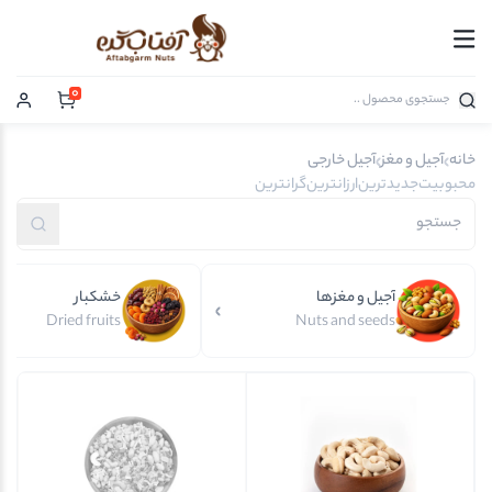
0
خانه
آجیل و مغز
آجیل خارجی
محبوبیت
جدیدترین
ارزانترین
گرانترین
آجیل و مغزها
خشکبار
Dried fruits
Nuts and seeds