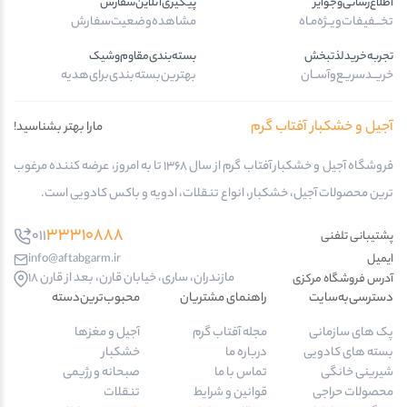
اطلاع‌رسانی‌و‌جوایز
پیگیری‌آنلاین‌سفارش
تخـــفیفات‌ویــژه‌مـاه
مشاهده‌وضعیت‌سفارش
تجربه‌خرید‌لذتبخش
بسته‌بندی‌مقاوم‌وشیک
خریــد‌سریـع‌و‌آســان
بهترین‌بسته‌بندی‌برای‌هدیه
آجیل و خشکبار آفتاب گرم
مارا بهتر بشناسید!
فروشگاه آجیل و خشکبار آفتاب گرم از سال 1368 تا به امروز، عرضه کننده مرغوب
ترین محصولات آجیل، خشکبار، انواع تنقلات، ادویه و باکس کادویی است.
33310888
011
پشتیبانی تلفنی
ایمیل
info@aftabgarm.ir
مازندران، ساری، خیابان قارن، بعد از قارن 18
آدرس‌ فروشگاه مرکزی
دسترسی‌به‌سایت
راهنمای مشتریان
محبوب‌ترین‌دسته‌
پک های سازمانی
مجله آفتاب گرم
آجیل و مغزها
بسته های کادویی
درباره ما
خشکبار
شیرینی خانگی
تماس با ما
صبحانه و رژیمی
محصولات حراجی
قوانین و شرایط
تنقلات