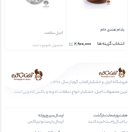
بادام هندی خام
آجیل سلامت
2,900,000
انتخاب گزینه ها
محصول ناموجود است
فروشگاه آجیل و خشکبار آفتاب گرم از سال 1368 تا به امروز، عرضه کننده مرغوب
ترین محصولات آجیل، خشکبار، انواع تنقلات، ادویه و باکس کادویی است.
هفت‌روز‌ضمانت‌بازگشت
ارســال‌سریع‌روزانه
بــا‌خیــال‌راحـــت‌خـرید‌کنــید
ارسال‌با‌پست‌و‌تیپاکس