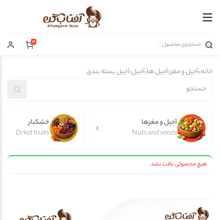
0
خانه
آجیل و مغز
آجیل ها
آجیل
آجیل بسته بندی
آجیل و مغزها
خشکبار
Dried fruits
Nuts and seeds
هیچ محصولی یافت نشد.