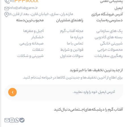
33310888
011
پشتیبانی تلفنی
ایمیل
info@aftabgarm.ir
مازندران، ساری، خیابان قارن، بعد از قارن 18
آدرس‌ فروشگاه مرکزی
دسترسی‌به‌سایت
راهنمای مشتریان
محبوب‌ترین‌دسته‌
پک های سازمانی
مجله آفتاب گرم
آجیل و مغزها
بسته های کادویی
درباره ما
خشکبار
شیرینی خانگی
تماس با ما
صبحانه و رژیمی
محصولات حراجی
قوانین و شرایط
تنقلات
رهگیری سفارشات
سوالات متداول
شیرینی و شکلات
از جدیدترین تخفیف ها با خبر شوید
برای اطلاع از آخرین تخفیف‌ها و جدیدترین کالاها در خبرنامه ثبت‌نام کنید.
آفتاب گرم را در‌‌شبـکه‌های‌اجـــتماعی‌دنبال‌کنید
بله
واتساپ
اینستاگرام
ایمیل