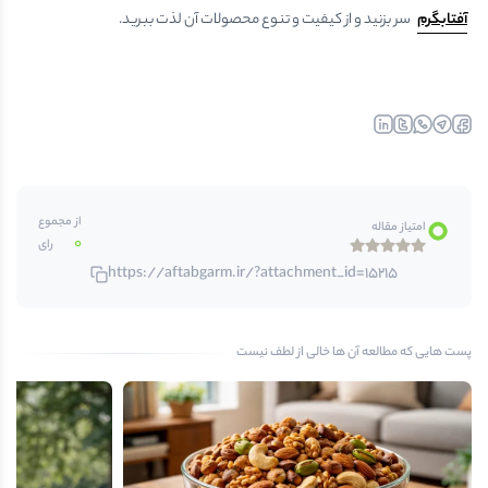
آفتابگرم
سر بزنید و از کیفیت و تنوع محصولات آن لذت ببرید.
linkedin
twitter
whatsapp
telegr
fa
0
از مجموع
امتیاز مقاله
0
رای
https://aftabgarm.ir/?attachment_id=15215
پست هایی که مطالعه آن ها خالی از لطف نیست