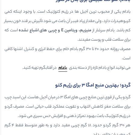
بادام؛ سوخت طبیعی برای بدن در کتوز
بادام یکی از محبوب ترین آجیل ها در رژیم کتوژنیک است. با وجود اینکه کمی
کربوهیدرات دارد، ولی مقدار زیاد فیبر آن باعث می شود تأثیرش بر قند خون بسیار
کم باشد. بادام سرشار از
منیزیم، ویتامین
E
و چربی های اشباع نشده
است که
برای سلامت قلب و پوست مفیدند.
مصرف روزانه حدود ۲۰ تا ۳۰ گرم بادام خام برای حفظ انرژی و کنترل اشتها کافی
است.
می توانید انواع بادام تازه را از دسته بندی
بادام
در آفتابگرم تهیه کنید.
گردو؛ بهترین منبع امگا ۳ برای رژیم کتو
گردو یکی از قوی ترین منابع چربی های امگا ۳ در میان آجیل هاست. این اسید چرب
برای سلامت مغز، کاهش التهاب و تقویت عملکرد قلب حیاتی است. مصرف گردو
در رژیم کتوژنیک باعث بهبود تمرکز ذهنی و افزایش حس سیری می شود.
هر ۳۰ گرم گردو حدود ۱۸ گرم چربی مفید دارد و به طور متوسط فقط ۴ گرم
کربوهیدرات خالص دارد.