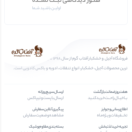
هنـوز دیدگاهی ثبــت نشــده
اولیــن باشــید شــما
فروشگاه آجیل و خشکبار آفتاب گرم از سال 1368 تا به امروز، عرضه کننده مرغوب
ترین محصولات آجیل، خشکبار، انواع تنقلات، ادویه و باکس کادویی است.
هفت‌روز‌ضمانت‌بازگشت
ارســال‌سریع‌روزانه
بــا‌خیــال‌راحـــت‌خـرید‌کنــید
ارسال‌با‌پست‌و‌تیپاکس
اطلاع‌رسانی‌و‌جوایز
پیگیری‌آنلاین‌سفارش
تخـــفیفات‌ویــژه‌مـاه
مشاهده‌وضعیت‌سفارش
تجربه‌خرید‌لذتبخش
بسته‌بندی‌مقاوم‌وشیک