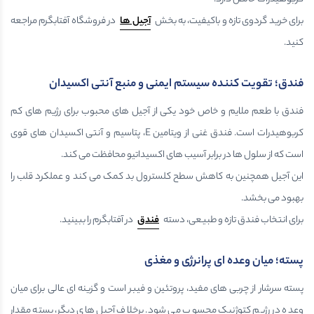
برای خرید گردوی تازه و باکیفیت، به بخش
آجیل ها
در فروشگاه آفتابگرم مراجعه
کنید.
فندق؛ تقویت کننده سیستم ایمنی و منبع آنتی اکسیدان
فندق با طعم ملایم و خاص خود یکی از آجیل های محبوب برای رژیم های کم
کربوهیدرات است. فندق غنی از ویتامین E، پتاسیم و آنتی اکسیدان های قوی
است که از سلول ها در برابر آسیب های اکسیداتیو محافظت می کند.
این آجیل همچنین به کاهش سطح کلسترول بد کمک می کند و عملکرد قلب را
بهبود می بخشد.
برای انتخاب فندق تازه و طبیعی، دسته
فندق
در آفتابگرم را ببینید.
پسته؛ میان وعده ای پرانرژی و مغذی
پسته سرشار از چربی های مفید، پروتئین و فیبر است و گزینه ای عالی برای میان
وعده در رژیم کتوژنیک محسوب می شود. برخلاف آجیل های دیگر، پسته مقدار