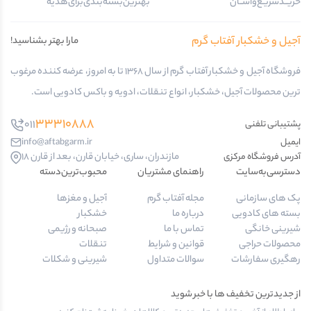
خریــد‌سریـع‌و‌آســان
بهترین‌بسته‌بندی‌برای‌هدیه
آجیل و خشکبار آفتاب گرم
مارا بهتر بشناسید!
فروشگاه آجیل و خشکبار آفتاب گرم از سال 1368 تا به امروز، عرضه کننده مرغوب
ترین محصولات آجیل، خشکبار، انواع تنقلات، ادویه و باکس کادویی است.
33310888
011
پشتیبانی تلفنی
ایمیل
info@aftabgarm.ir
مازندران، ساری، خیابان قارن، بعد از قارن 18
آدرس‌ فروشگاه مرکزی
دسترسی‌به‌سایت
راهنمای مشتریان
محبوب‌ترین‌دسته‌
پک های سازمانی
مجله آفتاب گرم
آجیل و مغزها
بسته های کادویی
درباره ما
خشکبار
شیرینی خانگی
تماس با ما
صبحانه و رژیمی
محصولات حراجی
قوانین و شرایط
تنقلات
رهگیری سفارشات
سوالات متداول
شیرینی و شکلات
از جدیدترین تخفیف ها با خبر شوید