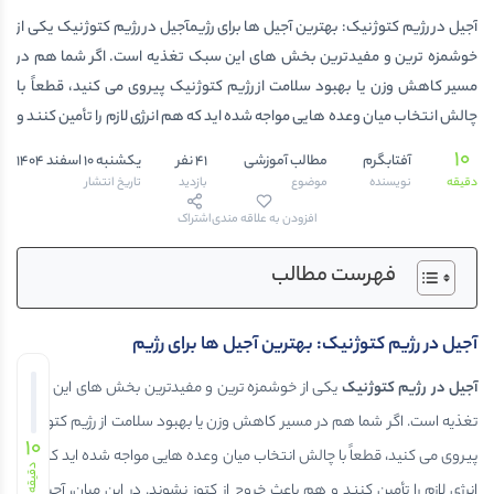
آجیل در رژیم کتوژنیک: بهترین آجیل ها برای رژیمآجیل در رژیم کتوژنیک یکی از
خوشمزه ترین و مفیدترین بخش های این سبک تغذیه است. اگر شما هم در
مسیر کاهش وزن یا بهبود سلامت از رژیم کتوژنیک پیروی می کنید، قطعاً با
چالش انتخاب میان وعده هایی مواجه شده اید که هم انرژی لازم را تأمین کنند و
هم باعث خروج از کتوز نشوند. در این میان، آجیل ها جایگاه ویژه ای دارند. ترکیب
10
آفتابگرم
مطالب آموزشی
41 نفر
یکشنبه 10 اسفند 1404
منحصربه فردی از چربی های سالم، پروتئین و فیبر باعث می شود این خوراکی
دقیقه
نویسنده
موضوع
بازدید
تاریخ انتشار
های کوچک تأثیر زیادی بر انرژی و عملکرد بدن داشته باشند. فروشگاه آفتابگرم
افزودن به علاقه مندی
اشتراک
با ارائه انواع آجیل تازه، خام و بدون افزودنی، به شما کمک می کند تا بهترین
انتخاب را برای رژیم کتوژنیک خود داشته باشید و با خیال راحت از […]
فهرست مطالب
آجیل در رژیم کتوژنیک: بهترین آجیل ها برای رژیم
آجیل در رژیم کتوژنیک
یکی از خوشمزه ترین و مفیدترین بخش های این سبک
تغذیه است. اگر شما هم در مسیر کاهش وزن یا بهبود سلامت از رژیم کتوژنیک
10
پیروی می کنید، قطعاً با چالش انتخاب میان وعده هایی مواجه شده اید که هم
دقیقه
انرژی لازم را تأمین کنند و هم باعث خروج از کتوز نشوند. در این میان، آجیل ها